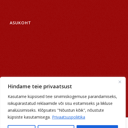
ASUKOHT
Hindame teie privaatsust
Kasutame küpsiseid teie sirvimiskogemuse parandamiseks,
isikupärastatud reklaamide või sisu esitamiseks ja liikluse
analüüsimiseks. Klõpsates "Nõustun kõik", nõustute
küpsiste kasutamisega.
Privaatsuspoliitika
Luke küla, Nõo vald, 61614, Tartu maakond;