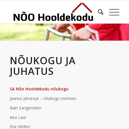
NÕUKOGU JA
JUHATUS
SA Nõo Hooldekodu nõukogu
Jaanus Järveoja – nõukogu esimees
Rain Sangernebo
Aira Laul
Ene Mölter