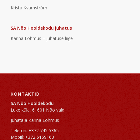
Krista Kvarnström
SA Nõo Hooldekodu juhatus
Karina Lõhmus – juhatuse liige
KONTAKTID
SA Nõo Hooldekodu
Luke küla, 61601 Nõo vald
Juhataja Karina Lõhmus
Telefon: +372 745 5365
Mobiil: +372 5169163