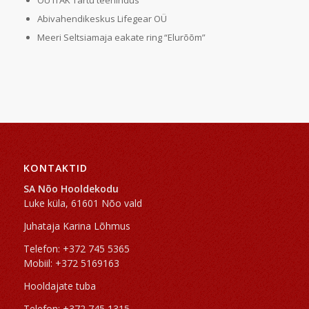
OÜ ITAK Tartu teenindus
Abivahendikeskus Lifegear OÜ
Meeri Seltsiamaja eakate ring “Elurõõm”
KONTAKTID
SA Nõo Hooldekodu
Luke küla, 61601 Nõo vald
Juhataja Karina Lõhmus
Telefon: +372 745 5365
Mobiil: +372 5169163
Hooldajate tuba
Telefon: +372 745 1315