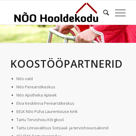
KOOSTÖÖPARTNERID
Nõo vald
Nõo Perearstikeskus
Nõo Apotheka Apteek
Elva Kesklinna Perearstikeskus
EELK Nõo Püha Laurentsiuse kirik
Tartu Tervishoiu Kõrgkool
Tartu Linnavalitsus Sotsiaal- ja tervishoiuosakond